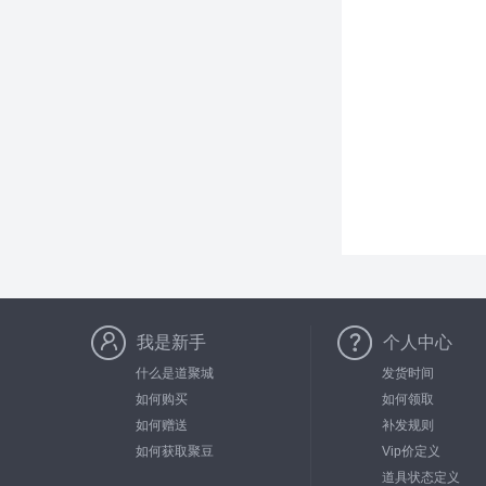
我是新手
个人中心
什么是道聚城
发货时间
如何购买
如何领取
如何赠送
补发规则
如何获取聚豆
Vip价定义
道具状态定义